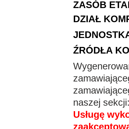
ZASÓB ETA
DZIAŁ KOM
JEDNOSTKA
ŹRÓDŁA K
Wygenerowany
zamawiająceg
zamawiająceg
naszej sekcji
Usługę wyk
zaakceptowa