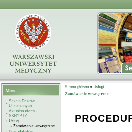
Formularz wyszukiwania
Przejdź do treści
Jesteś tutaj
Strona główna
»
Usługi
Menu
Zamówienie wewnętrzne
Sekcja Druków
Uczelnianych
Aktualna oferta -
PROCEDUR
SKRYPTY
Usługi
Zamówienie wewnętrzne
Druk plakatów