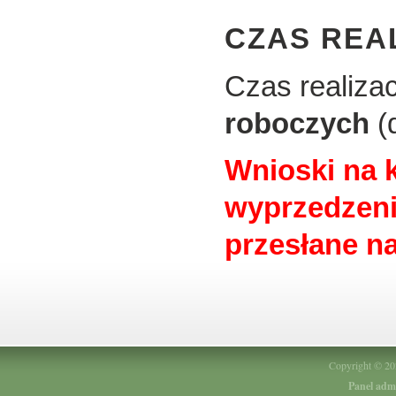
CZAS REA
Czas realiza
roboczych
(
Wnioski na 
wyprzedzeni
przesłane na
Copyright © 2
Panel adm