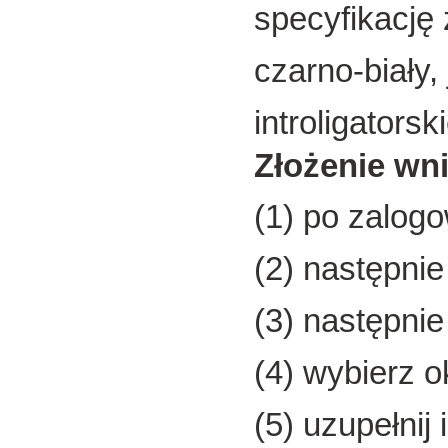
specyfikację
czarno-biały,
introligators
Złożenie wn
(1) po zalog
(2) następnie
(3) następni
(4) wybierz 
(5) uzupełnij