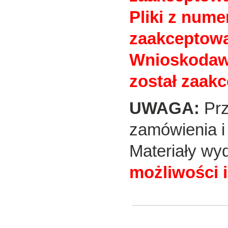
Pliki z num
zaakceptowa
Wnioskodawc
został zaak
UWAGA:
Prz
zamówienia i
Materiały wy
możliwości 