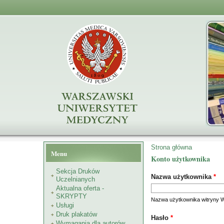
Formularz wyszukiwania
Przejdź do treści
Jesteś tutaj
Strona główna
Menu
Konto użytkownika
Sekcja Druków
Nazwa użytkownika
*
Uczelnianych
Aktualna oferta -
SKRYPTY
Nazwa użytkownika witryny 
Usługi
Druk plakatów
Hasło
*
Wymagania dla autorów