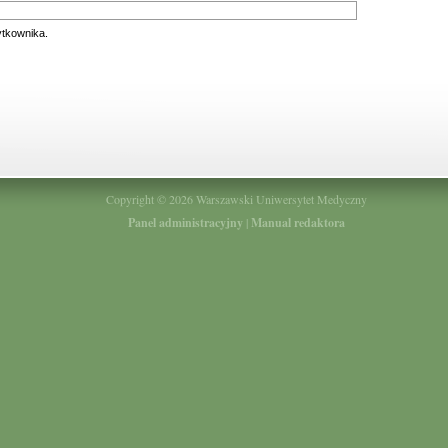
tkownika.
Copyright © 2026 Warszawski Uniwersytet Medyczny
Panel administracyjny
|
Manual redaktora